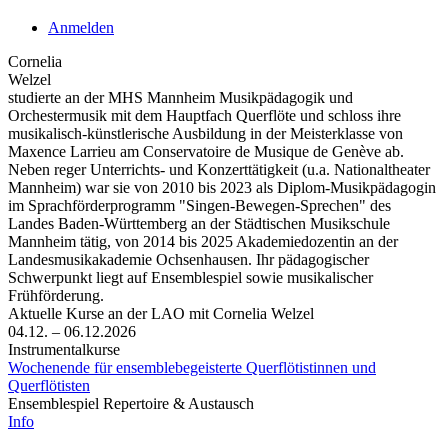
Anmelden
Cornelia
Welzel
studierte an der MHS Mannheim Musikpädagogik und
Orchestermusik mit dem Hauptfach Querflöte und schloss ihre
musikalisch-künstlerische Ausbildung in der Meisterklasse von
Maxence Larrieu am Conservatoire de Musique de Genève ab.
Neben reger Unterrichts- und Konzerttätigkeit (u.a. Nationaltheater
Mannheim) war sie von 2010 bis 2023 als Diplom-Musikpädagogin
im Sprachförderprogramm "Singen-Bewegen-Sprechen" des
Landes Baden-Württemberg an der Städtischen Musikschule
Mannheim tätig, von 2014 bis 2025 Akademiedozentin an der
Landesmusikakademie Ochsenhausen. Ihr pädagogischer
Schwerpunkt liegt auf Ensemblespiel sowie musikalischer
Frühförderung.
Aktuelle Kurse an der LAO mit Cornelia Welzel
04.12.
–
06.12.2026
Instrumentalkurse
Wochenende für ensemblebegeisterte Querflötistinnen und
Querflötisten
Ensemblespiel Repertoire & Austausch
Info