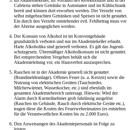
Im Akademiekeller, im Vorraum des Refektoriums und in der
Cafeteria stehen Getränke in Automaten und im Kühlschrank
bereit und können dort erworben werden. Der Verzehr von
selbst mitgebrachten Getränken und Speisen ist nicht gestattet.
Ein durch den Verzehr entstehender evtl. Fehlbetrag muss vor
der Abreise ausgeglichen werden.
Der Konsum von Alkohol ist im Konventgebäude
grundsätzlich verboten und nur im Akademiekeller erlaubt.
Harte Alkoholika sind generell verboten. Es gilt das Jugend-
schutzgesetz. Übermäßiger Alkoholkonsum ist nicht gestattet.
Bei entsprechendem Vergehen behält sich die
Akademieleitung vor, ein Hausverbot auszusprechen.
Rauchen ist in der Akademie generell nicht gestattet
(Brandmeldeanlage). Offenes Feuer (u. a. Kerzen) sowie die
Nutzung von elektrischen Geräten (Tauchsieder,
Milcherwärmer, Wasserkocher, etc.) sind ebenfalls im
gesamten Akademiebereich untersagt. Hinweis: Wird der
Alarm durch Kursteilnehmer grob fahrlässig ausgelöst
(Rauchen im Gebäude, Rauch durch elektrische Geräte etc.),
tragen diese die Kosten des Feuerwehreinsatzes (es entstehen
für die Verantwortlichen Kosten bis zu 2.000 Euro).
Den Anweisungen des Akademiepersonals ist Folge zu
leisten.