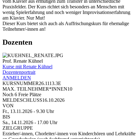
vom Klavier aus ermutigen zum Transfer in unterschiedliche
Praxisfelder. Der Kurs richtet sich besonders an Menschen mit
wenig Spielerfahrung und noch weniger Improvisationserfahrung
am Klavier. Nur Mut!
Dieser Kurs bietet sich auch als Auffrischungskurs für ehemalige
Teilnehmer/-innen an!
Dozenten
Prof. Renate Kühnel
Kurse mit Renate Kühnel
Dozentenportrait
ANMELDEN
KURSNUMMER
26.1113.3E
MAX. TEILNEHMER*INNEN
10
Noch
6
Freie Plätze
MELDESCHLUSS
16.10.2026
VON
Fr., 13.11.2026
- 9.30 Uhr
BIS
Sa., 14.11.2026
- 17.00 Uhr
ZIELGRUPPE
Erzieher/-innen, Chorleiter/-innen von Kinderchören und Lehrkräfte