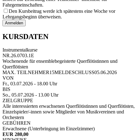
Fahrgemeinschaften.
Den Kursbeitrag werde ich spätestens eine Woche vor
Lehrgangsbeginn überweisen.
Anmelden
KURSDATEN
Instrumentalkurse
NR.
26.0703.1E
Wochenende für ensemblebegeisterte Querflötistinnen und
Querflötisten
MAX. TEILNEHMER
15
MELDESCHLUSS
05.06.2026
VON
Fr., 03.07.2026
- 18.00 Uhr
BIS
So., 05.07.2026
- 13.00 Uhr
ZIELGRUPPE
Alle interessierten erwachsenen Querflötistinnen und Querflötisten,
Einzelspieler/-innen sowie Mitglieder von Musikvereinen und
Orchestern
GEBÜHREN
Erwachsene (Unterbringung im Einzelzimmer)
EUR 280,00
HINWEISE