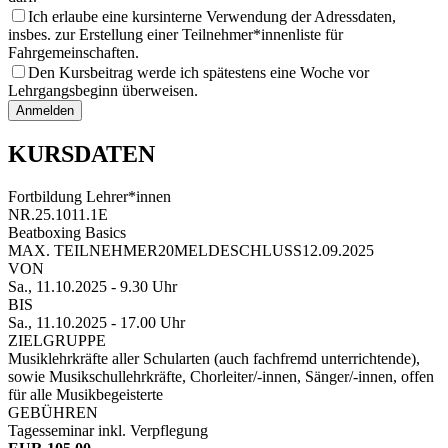
Ich erlaube eine kursinterne Verwendung der Adressdaten,
insbes. zur Erstellung einer Teilnehmer*innenliste für
Fahrgemeinschaften.
Den Kursbeitrag werde ich spätestens eine Woche vor
Lehrgangsbeginn überweisen.
Anmelden
KURSDATEN
Fortbildung Lehrer*innen
NR.
25.1011.1E
Beatboxing Basics
MAX. TEILNEHMER
20
MELDESCHLUSS
12.09.2025
VON
Sa., 11.10.2025
- 9.30 Uhr
BIS
Sa., 11.10.2025
- 17.00 Uhr
ZIELGRUPPE
Musiklehrkräfte aller Schularten (auch fachfremd unterrichtende),
sowie Musikschullehrkräfte, Chorleiter/-innen, Sänger/-innen, offen
für alle Musikbegeisterte
GEBÜHREN
Tagesseminar inkl. Verpflegung