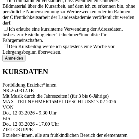
Ich bin damit einverstanden, dass eventuell entstandenes
Bildmaterial über die Kursarbeit, auf dem ich zu erkennen bin, ohne
persönliche Namensnennung zu Werbezwecken oder im Rahmen
der Öffentlichkeitsarbeit der Landesakademie veröffentlicht werden
darf.
Ich erlaube eine kursinterne Verwendung der Adressdaten,
insbes. zur Erstellung einer Teilnehmer*innenliste für
Fahrgemeinschaften.
Den Kursbeitrag werde ich spätestens eine Woche vor
Lehrgangsbeginn überweisen.
Anmelden
KURSDATEN
Fortbildung Erzieher*innen
NR.
26.0312.1E
Mit Musik durch die Jahreszeiten! (für 3 bis 6-Jährige)
MAX. TEILNEHMER
15
MELDESCHLUSS
13.02.2026
VON
Do., 12.03.2026
- 9.30 Uhr
BIS
Do., 12.03.2026
- 17.00 Uhr
ZIELGRUPPE
Erzieher/-innen, alle am frühkindlichen Bereich der elementaren