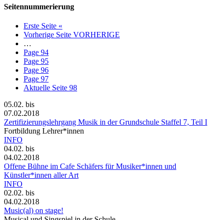
Seitennummerierung
Erste Seite
«
Vorherige Seite
VORHERIGE
…
Page
94
Page
95
Page
96
Page
97
Aktuelle Seite
98
05.02.
bis
07.02.2018
Zertifizierungslehrgang Musik in der Grundschule Staffel 7, Teil I
Fortbildung Lehrer*innen
INFO
04.02.
bis
04.02.2018
Offene Bühne im Cafe Schäfers für Musiker*innen und
Künstler*innen aller Art
INFO
02.02.
bis
04.02.2018
Music(al) on stage!
Musical und Singspiel in der Schule