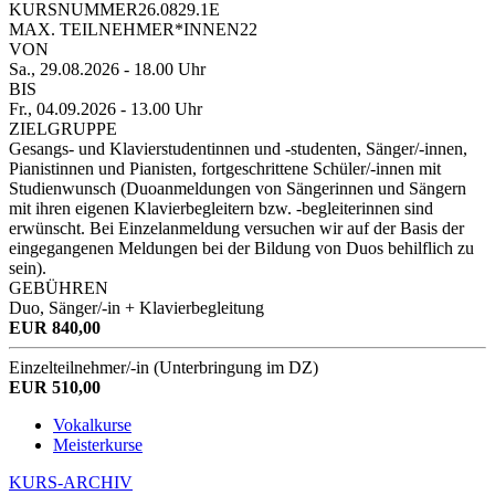
KURSNUMMER
26.0829.1E
MAX. TEILNEHMER*INNEN
22
VON
Sa., 29.08.2026
- 18.00 Uhr
BIS
Fr., 04.09.2026
- 13.00 Uhr
ZIELGRUPPE
Gesangs- und Klavierstudentinnen und -studenten, Sänger/-innen,
Pianistinnen und Pianisten, fortgeschrittene Schüler/-innen mit
Studienwunsch (Duoanmeldungen von Sängerinnen und Sängern
mit ihren eigenen Klavierbegleitern bzw. -begleiterinnen sind
erwünscht. Bei Einzelanmeldung versuchen wir auf der Basis der
eingegangenen Meldungen bei der Bildung von Duos behilflich zu
sein).
GEBÜHREN
Duo, Sänger/-in + Klavierbegleitung
EUR 840,00
Einzelteilnehmer/-in (Unterbringung im DZ)
EUR 510,00
Vokalkurse
Meisterkurse
KURS-ARCHIV