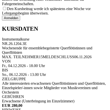
Fahrgemeinschaften.
Den Kursbeitrag werde ich spätestens eine Woche vor
Lehrgangsbeginn überweisen.
Anmelden
KURSDATEN
Instrumentalkurse
NR.
26.1204.3E
Wochenende für ensemblebegeisterte Querflötistinnen und
Querflötisten
MAX. TEILNEHMER
15
MELDESCHLUSS
06.11.2026
VON
Fr., 04.12.2026
- 18.00 Uhr
BIS
So., 06.12.2026
- 13.00 Uhr
ZIELGRUPPE
Alle interessierten erwachsenen Querflötistinnen und Querflötisten,
Einzelspieler/-innen sowie Mitglieder von Musikvereinen und
Orchestern
GEBÜHREN
Erwachsene (Unterbringung im Einzelzimmer)
EUR 280,00
HINWEISE