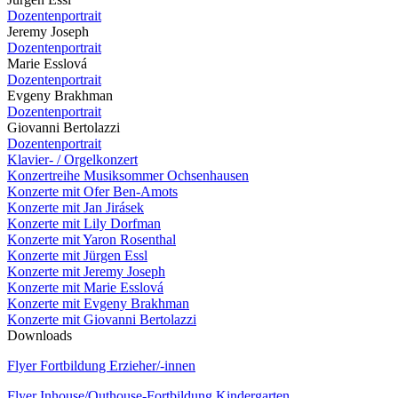
Dozentenportrait
Jeremy Joseph
Dozentenportrait
Marie Esslová
Dozentenportrait
Evgeny Brakhman
Dozentenportrait
Giovanni Bertolazzi
Dozentenportrait
Klavier- / Orgelkonzert
Konzertreihe Musiksommer Ochsenhausen
Konzerte mit Ofer Ben-Amots
Konzerte mit Jan Jirásek
Konzerte mit Lily Dorfman
Konzerte mit Yaron Rosenthal
Konzerte mit Jürgen Essl
Konzerte mit Jeremy Joseph
Konzerte mit Marie Esslová
Konzerte mit Evgeny Brakhman
Konzerte mit Giovanni Bertolazzi
Downloads
Flyer Fortbildung Erzieher/-innen
Flyer Inhouse/Outhouse-Fortbildung Kindergarten