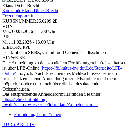
Klaus-Dieter Brecht
Kurse mit Klaus-Dieter Brecht
Dozentenportrait
KURSNUMMER
26.0209.2E
VON
Mo., 09.02.2026
- 11.00 Uhr
BIS
Mi., 11.02.2026
- 13.00 Uhr
ZIELGRUPPE
Lehrkräfte an SBBZ, Grund- und Gemeinschaftsschulen
HINWEISE
Eine Anmeldung zu den staatlichen Fortbildungen in Ochsenhausen
ist über LFB-Online (
https://lfb.kultus-bw.de/,Lde/Startseite/LFB-
Online
) möglich. Nach Erreichen des Meldeschlusses bei noch
freien Plätzen ist eine Anmeldung über LFB-online nicht mehr
möglich, sondern nur noch über die Landesakademie
Ochsenhausen.
Das entsprechende Anmeldeformular finden Sie unter:
https://lehrerfortbildung-
bw.de/zsl_as_wb/service/formulare/Anmeldeform…
Fortbildung Lehrer*innen
KURS-ARCHIV